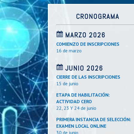
CRONOGRAMA
MARZO 2026
COMIENZO DE INSCRIPCIONES
16 de marzo
JUNIO 2026
CIERRE DE LAS INSCRIPCIONES
15 de junio
ETAPA DE HABILITACIÓN:
ACTIVIDAD CERO
22, 23 Y 24 de junio
PRIMERA INSTANCIA DE SELECCIÓN:
EXAMEN LOCAL ONLINE
30 de junio